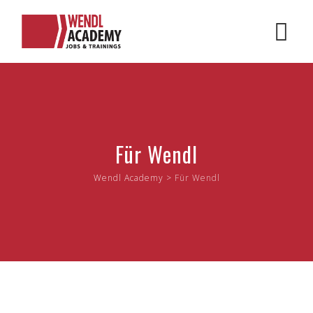
Skip
to
content
Für Wendl
Wendl Academy
>
Für Wendl