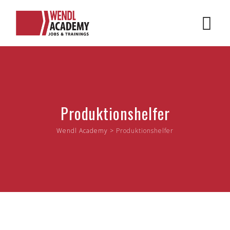
Skip
to
content
Produktionshelfer
Wendl Academy
>
Produktionshelfer